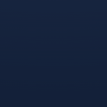
vhiYH 】转错请联系TG:@TrxEm
trx能量机器人
发表于 3个月前
回复
u地址转错 【TNjRaJ4SY3Srupr2fwWc6PXp777777777
7】转错请联系TG:@TrxEm
trx能量租赁
发表于 3个月前
回复
u地址转错 【TYt7r4SHSjc4XPHE4FpetgYgK5SMwRrTH
m】转错请联系TG:@TrxEm
波场能量租赁
发表于 3个月前
回复
u地址转错 【TRs4qP7hHo2QkhhUbiqDzjV4nqGAwikXR
6】转错请联系TG:@TrxEm
trx能量机器人
发表于 3个月前
回复
u地址转错 【 TY7bU9SexxZTUTCmyRqnJMqycKtQToA
ccN 】转错请联系TG:@TrxEm
波场能量租赁
发表于 3个月前
回复