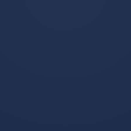
1.本站遵循行业规范，任何转载的稿件都会明确标注作者和来源；2.
本站的原创文章，请转载时务必注明文章作者和来源，不尊重原创
的行为开云体育将追究责任；3.作者投稿可能会经我们编辑修改或补
充。
相关文章
开云平台-钢铁与烈焰，当多特蒙
开云体育官方网站-冷门与热焰，2
德的纪律碾碎波兰，格列兹曼正将
026世界杯D组，芬兰铁骑碾碎高
艺术燃至沸点
卢雄鸡，费利克斯独舞成神