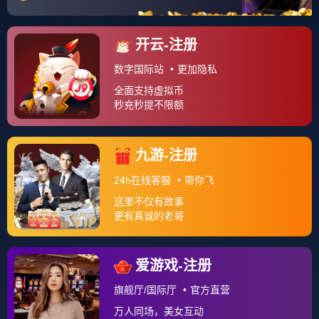
相庆，下一秒，福登如同一道幽灵般出现在禁区肋部，他用
左脚外脚背卸下麦肯尼的长传，在皮球触地的瞬间完成转身
——韩国中卫金玟哉甚至来不及做出滑铲动作，福登已经用
一记近乎违反物理定律的搓射,将球送入球门死角。
“那个球，我感觉时间都停了。”美国队主帅在赛后发布会上仍
难掩激动，“福登的触球频率比电子游戏的帧率还快。”
第二节：孤独的太极虎
韩国队并非没有机会，第28分钟，孙兴慜用一记标志性的内
切射门击中横梁，皮球弹出时，黄喜灿的补射被美国门将特
纳神勇扑出，那一刻,大都会球场五万名美国球迷发出一阵劫
后余生的叹息。