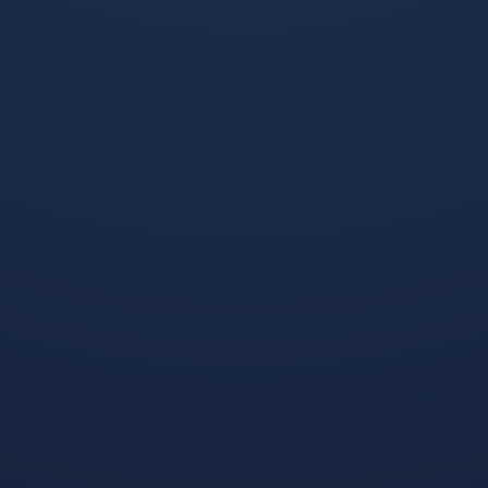
是一张脆弱的纸。
而这，正是足球作为“唯一性”运动,最摄人心魄的魅力。
1.本站遵循行业规范，任何转载的稿件都会明确标注作者和来源；2.
本站的原创文章，请转载时务必注明文章作者和来源，不尊重原创
的行为开云体育将追究责任；3.作者投稿可能会经我们编辑修改或补
充。
相关文章
开云平台-钢铁与烈焰，当多特蒙
开云体育官方网站-冷门与热焰，2
德的纪律碾碎波兰，格列兹曼正将
026世界杯D组，芬兰铁骑碾碎高