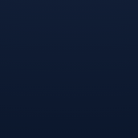
开云下载-维京战吼撕裂桑巴魂，
开云体育app-唯一之战，2026世
当冰山撞碎五星荣耀，2026世界
界杯G组，奥斯梅恩的瞬间如何定
杯A组上演最冷血的神话
义伊朗与厄瓜多尔的命运转折
发表评论
提交评论
节省TRX手续费
发表于 2个月前
回复