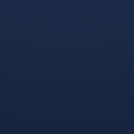
上，既有老到的战术素养，也有年轻天才随时准备绽放的光
芒，而这，正是世界杯之所以迷人的地方——在最激烈的对
决中，总有一个人，会站出来，完成那唯一的
致命一击
。
1.本站遵循行业规范，任何转载的稿件都会明确标注作者和来源；2.
本站的原创文章，请转载时务必注明文章作者和来源，不尊重原创
的行为开云体育将追究责任；3.作者投稿可能会经我们编辑修改或补
充。
相关文章
开云平台-钢铁与烈焰，当多特蒙
开云体育官方网站-冷门与热焰，2