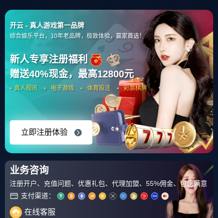
首页
球队新闻
正文
开云官方app入口-橙衣风暴，世界杯头名之争的完美
猎杀，荷兰完胜克罗地亚，维尼修斯最后一击定乾坤
开云体育
阅读：118
2026-06-17 17:30:43
世界杯小组赛最后一轮的夜晚,是属于荷兰的，橙色的浪潮席
卷了整座球场，而克罗地亚，这支曾用意志征服世界的格子
军团，在90分钟内被彻底击溃。
世界杯头名之争
，本该是两
支技术流派顶尖球队的巅峰对决，却演变成了一场扣人心
弦、悬念丛生的攻防大战。
荷兰完胜克罗地亚
，用一场3比1
的经典胜利，锁定了小组第一的位置，而那个为比赛盖上最
后一枚印章的，是年轻的巴西边锋——维尼修斯，他在最后
时刻完成了那记足以载入世界杯史册的
致命一击
。
比赛从一开始就进入了白热化,克罗地亚人用标志性的中场控