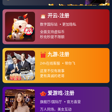
球试图掌控节奏，莫德里奇的每一次回撤接球都像是一场精
密的棋局，意图割裂荷兰队的防线，这支荷兰队早已不再是
人们记忆中那支只会全攻全守的“无冕之王”，在范加尔更为现
实、更为犀利的调教下，橙衣军团学会了在高压中寻找猎物
的破绽。