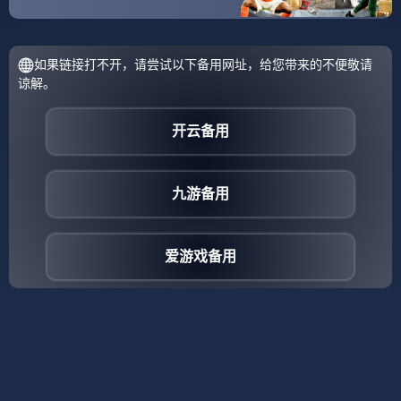
随后,比赛进入了最狂野的15分钟，克罗地亚大举压上，荷兰
队则耐心退守，伺机反击，第78分钟，荷兰队抓住对手后防
空虚，由邓弗里斯在右路强行突破传中，克拉森前点头球后
蹭，皮球划过一道诡异的弧线钻入球门远角，2比0，荷兰队
几乎杀死比赛。