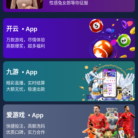
上半场,双方互有攻守，场面
激烈
得令人窒息，克罗地亚的佩
里西奇曾有一次门柱前的冷射，差点让荷兰人的防线崩塌，
而荷兰队则依靠弗兰基·德容的向前推进和加克波的灵动跑
位，不断冲击着格瓦迪奥尔镇守的防线，每一次拼抢，每一
次铲断，都伴随着看台上山呼海啸般的呐喊，那个夜晚，空
气里弥漫着汗水与硝烟的味道，
比赛激烈
程度远超赛前所有
人的预期。
转折点发生在下半场第60分钟,荷兰队在一次快速反击中撕开
了克罗地亚的空档，德佩在禁区弧顶的一脚低射，虽然被门
将扑出，但跟进的加克波补射入网，1比0，荷兰人率先打破
了僵局，这一刻，克克罗地亚人眼中的光芒开始变得急躁，
他们必须获胜才能确保小组头名，而失球意味着他们将会陷
入绝境。