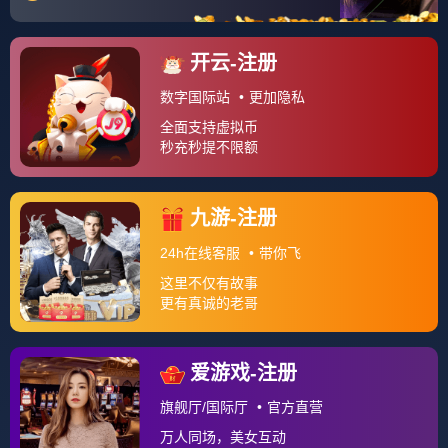
在2007年被选送到荷兰Shinamo洲际职业队，正式踏入职业
自行车运动的行列计成在国内比赛中的成绩同样亮眼在2004
年全国青年锦标赛中，他以。
项目自行车 阿姆斯特朗1992年开始职业自行车生涯，1999年
世界排名第七，并于当年代表美国的邮政车队获得环法大赛
的车手总成绩冠军之后直到2003年，他又连续五次夺冠，平
了西班牙车手安杜兰等创造的环法五连冠的纪录2004年，阿
姆斯特朗再次夺得环法车手总冠军，成为环法历史上首位连
续六次夺冠的车手2005年，阿姆斯特朗第10次。
2023金车奖获奖情况如下冠军挪威选手乔纳斯·温格高以142
分的高分荣获2023年度自行车金车奖，展现了他的卓越表现
亚军荷兰选手范德普尔以133分位列第二季军比利时的波加查
以126分位列第三金车奖简介Vélo drsquoOr奖项由法国Vélo