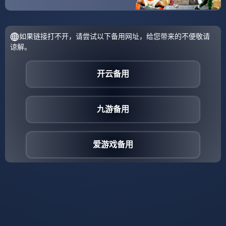
充。
相关文章
开云体育登录-罗马城不朽之夜，
开云体育app-2026世界杯E组，越
当逆转成为宿命，姆巴佩用速度撕
南完胜尼日利亚，努涅斯致命一击
裂时间的铁幕
与临场调整成就奇迹
开云体育官网-逆转之夜，哈基米
开云体育官网-铁血与灵蛇，当超
主宰2026世界杯焦点战，奥地利
级雄鹰撕碎东南亚神话，2026世