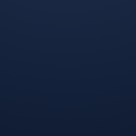
绝地翻盘瑞士
界杯E组见证奥斯梅恩的王者加冕
开云下载-维京战吼撕裂桑巴魂，
开云体育app-唯一之战，2026世
当冰山撞碎五星荣耀，2026世界
界杯G组，奥斯梅恩的瞬间如何定
杯A组上演最冷血的神话
义伊朗与厄瓜多尔的命运转折
开云体育中国-宿命的齿轮，2026
开云体育-B组唯一剧本，三狮破猎
世界杯，历史重演下的葡萄牙风暴
豹，三笘薰用一己之力定义2026
与莱万绝唱
唯一神迹
发表评论