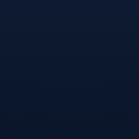
波场便宜能量 - 2 TRX=1次转账次数 直接节省80%!无视
对方有没有U或者是否交易所,低于 2 TRX的都是钓鱼的骗
子- 复制地址【THXfhfV6ThhYzt7d8mm4KL3dE5LWBbw
b3s】转 2 TRX即可0手续费转账!TG机器人: @jzzTRXbot
官网: https://jzztrx.com
节省TRX手续费
发表于 2个月前
回复
u地址转错 【TVXMSdYVVtJ5se2kbWuY7MKNjACthgdD
yC】转错请联系TeleGram:【@TrxEm】
0.2trx转账
发表于 2个月前
回复
trx闪租 - 2 TRX=1次转账次数 直接节省80%!无视对方有
没有U或者是否交易所,低于 2 TRX的都是钓鱼的骗子- 复
制地址【THXfhfV6ThhYzt7d8mm4KL3dE5LWBbwb3s】
转 2 TRX即可0手续费转账!TG机器人: @jzzTRXbot 官网:
https://jzztrx.com
便宜能量
发表于 2个月前
回复
如何能量租赁 - 2 TRX=1次转账次数 直接节省80%!无视