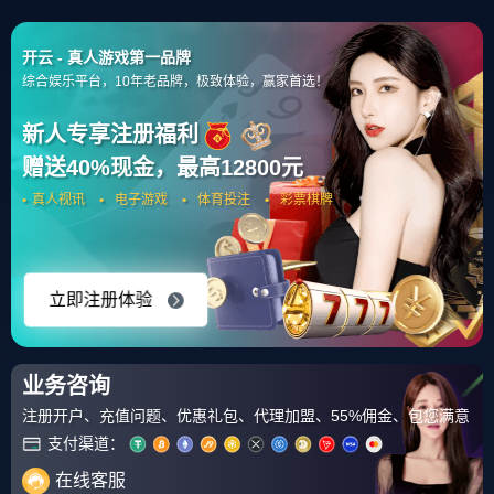
首页
深度策划
正文
开云官网-这是一篇为您定制的文章，结合了体育竞技
的激情与唯一性的戏剧张力
开云体育
阅读：140
2026-06-10 22:45:51
《北欧战车碾过南亚风暴：哈兰德的“唯一”封神夜，2026世
界杯的终极分水岭》
2026年的夏天,当全世界的目光聚焦在北美大陆时，一场原本
被认为毫无悬念的“关键战”，却因为一个国家的足球梦想，以
及一个超级巨星的宿命感，变得无比灼热。
瑞典对阵印度,这不是一场普通的FIFA排名碾压，这是足球世
界里“传统秩序”与“新兴浪潮”的正面交锋，对于瑞典，这是小
组出线的生死局；对于印度，这是让全球14亿人停下呼吸的
历史时刻，而在这一晚，决定一切的，只有一个人——埃尔