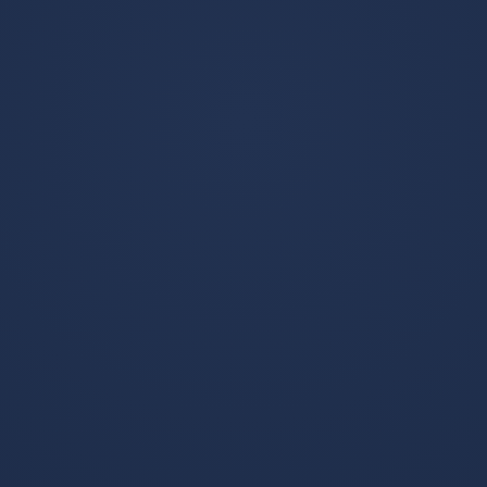
终局：一场比赛的“唯一”意义
终场哨响,瑞典队凭借哈兰德的一己之力，在这场“关键战”中锁
定了小组第一，成功避开下半区的夺冠大热门，而印度队虽
然输球，却赢得了全世界的尊重，他们几乎将瑞典逼入绝
境，却败给了世界上最锋利的矛。
这场比赛是2026世界杯的唯一性注脚：
它证明了
在现代足球体系中，顶级巨星依然是打破平
衡的唯一变量
。
它展现了哈兰德
从“饼锋”到“孤胆英雄”的唯一进化
——不再是等待喂饼，而是自己创造混乱，自己解决
战斗。
它刻画了世界杯的魅力：
无论你是北欧海盗还是南亚