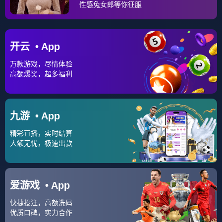
转机：哈兰德的“唯一”解法
足球比赛最残酷的地方在于,有时候极致的团队防守，却敌不
过一个天才的瞬间闪光。
第43分钟,瑞典队在右路发起看似常规的进攻，边后卫插上传