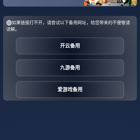
但真正的英雄，还没有登场
如果你以为比赛就此进入垃圾时间,那你就大错特错了。
就在所有人都以为摩洛哥将轻松带走三分时，一个名字被全
场齐声呼喊——苏亚雷斯。
是的，那个34岁的乌拉圭人，那个曾在世界杯舞台上留下无
数传奇瞬间的男人，他身披摩洛哥战袍——因为归化政策的
奇迹,他成为了摩洛哥国家队的一员。
第85分钟，苏亚雷斯替补登场，全场响起雷鸣般的掌声，没