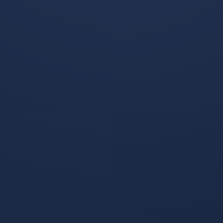
摩洛哥大胜秘鲁，不是冷门，而是实力与意志的胜利，这支
来自北非的“沙漠之狐”，正在用一场又一场震撼世界的表现,证
明他们有能力在世界杯的舞台上走得更远。
尾声
赛后,苏亚雷斯接受采访时只说了一句话：
“我为摩洛哥而战，为每一个相信奇迹的人而战。”
在这个关于信念、勇气与绝杀的故事里,他的身影将被永远镌
刻在世界杯的记忆中。