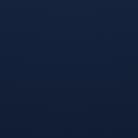
开云体育下载-2026世界杯焦点
开云体育官网-沙漠风暴中的高卢
战，秘鲁碾压塞尔维亚，C罗攻守
利刃，2026世界杯H组，阿联酋战
转换中的不朽传奇
术压制厄瓜多尔，格列兹曼独舞点
亮进攻狂潮
开云体育下载-血战东亚之魂，20
开云官方app入口-冰与火之刃，2
26世界杯F组生死劫，德国战车险
026世界杯A组生死战，努涅斯绝
胜日本，C罗上演不老的传奇独舞
杀冰岛铸就南美铁血传奇