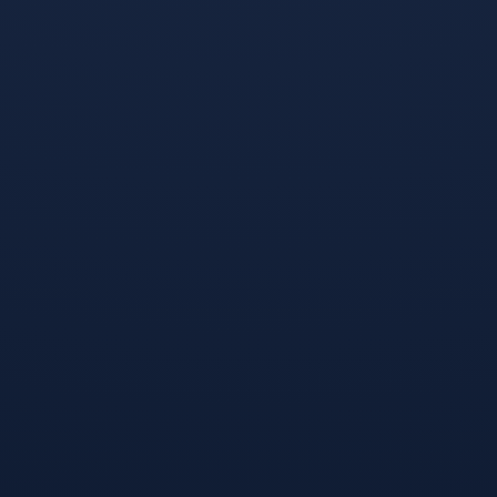
开云平台-首先，我们来扩展思
开云平台-逆转与传承，威廉姆斯
维，构思几个不同侧重点的文章标
用唯一的方式，为汉密尔顿的胜利
题
写下注脚
开云体育中国-孤星耀苍穹，当独
开云体育app-橙衣梦碎温布利，
行侠的执念碾过风城，库里用一己
楚阿梅尼的火焰，烧尽英格兰最后
之力重写命运剧本
的优雅
开云体育在线-构思（扩展思维）
开云平台-2026世界杯H组焦点
战，厄瓜多尔横扫波兰，吉鲁主导