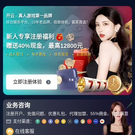
首页
体坛热点
正文
开云官网-钢筋铁骨与蓝色荆棘，当莱万遇上南美的古
老意志
开云体育
阅读：286
2026-01-30 18:45:05
首尔世界杯体育场的聚光灯，像命运的探照灯，死死咬住中
圈弧附近那个身披9号红白战袍的身影，罗伯特·莱万多夫斯基
背对巴拉圭球门，佩佩-卢卡斯的贴身纠缠如跗骨之蛆，时间
在那一刻被挤压、拉长——不是电光石火的瞬间，而是充满
泥土、汗水与意志重量的漫长一瞬，他扛住冲撞，未等皮球
落地，半转身凌空扫射，那脚射门，是压抑了整场沉默火山
的骤然喷发，足球并非以优美的弧线，而是以一种近乎蛮横
的直线，撞破空气，直蹿网窝，整个波兰,仿佛都能听见那记
爆裂的闷响。