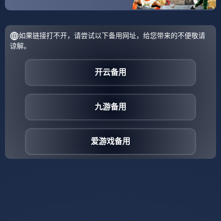
却带着一种
因孤注一掷而生的、偏离计算轨道的沉重
，击中
波兰后卫略微抬起的膝盖，折射入网，韩国人如潮的攻势，
撞碎在这颗折射带来的、充满命运嘲弄感的变线上，这不是
技术碾压的果实，而是
意志坚持到临界点后，偶然性对更搏
命一方的残酷犒赏，或者说，是古老足球之神对“生存意
志”的点头
。
终场哨响，莱万仰头望天，汗水与雨水混合流下，像不甘的
泪水，他爆发了，以最男人的方式，却未能换来奇迹，而巴
拉圭人相拥怒吼，蓝色战袍沾满草屑与泥泞，宛如刚从古老
战场上归来的疲惫之师，他们过关了,每一步都踩在意志的刀
刃上。