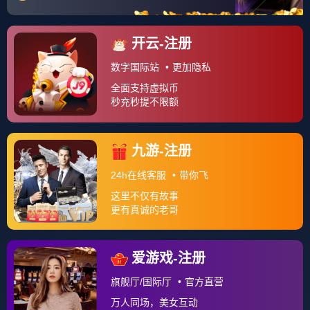
这一夜的莱万，不是那个在俱乐部进球如拾草芥的精密机
器，他的“爆发”，不体现在数据栏的刷屏，而在于每一次肌肉
对抗的寸步不让，每一次在蓝色包围中强行转身的决绝，巴
拉圭人用南美丛林般的防守哲学款待他：那不是意大利的链
式优雅，而是带着查科平原粗粝感的缠斗，是
瓜拉尼古老战
士血脉在现代草坪上的投射
，莱万的每一次触球，都仿佛在
荆棘丛中摘取玫瑰，他的爆发，是意志对围剿的破壁,是钢铁
在重压下的嘶鸣。
而另一侧，那抹贯穿全场的“蓝”，是巴拉圭足球灵魂的颜色
——
“Albirroja”（白与红）旗帜下，那不容玷污的蓝，是尊
严，更是生存的智慧
，他们过关，靠的不是水银泻地的华
丽，而是一种近乎偏执的集体韧性，当韩国人掀起一波波时
速惊人的进攻潮，用奔跑与穿插试图撕裂空间时，巴拉圭人
用身体构筑堤坝，他们的防守不是被动的退缩，而是带着节