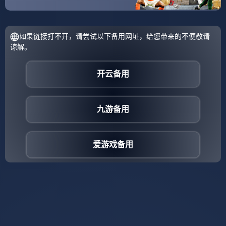
帮助用户自如掌控驾驶。
of:yes'>Jeep的鼻祖，单独注册此商标；二战结束后，Je
ep被用于重新家园及日常工作上；1974年，美国汽车公司推
出更注重公路风格的Wagoneer,命名大切诺基，并正式提出“S
port utility”概念；1993年，第一代大切诺基应运而生，它的出
现标志着公路豪华SUV的开端。