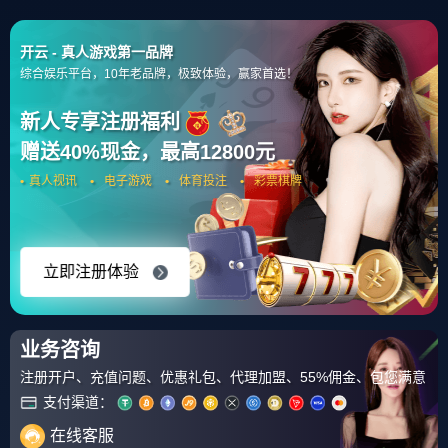
首页
体坛热点
正文
开云体育-哥斯达黎加男篮与索马里队展开真刀真枪较
量
开云体育
阅读：351
2025-11-09 16:06:44
克莱斯勒jeep五星经销商-湖南新城4S店全系车型销售热线：
0731-82873999
在GDP指数持续飙升的经济形势下，在业务贸易全面开
花的时代浪潮中，有这样一群人，他们在机遇与挑中并重的
拼杀中显露锋芒，在真刀实枪的实力较量中砥柱中流。峥嵘
岁月里，他们大都需要一辆低调而有实力的豪华SUV相伴驰
骋。是的，Jeep大切诺基，只为低调实力派而来。
大切，从74年前的“二战军车”而来