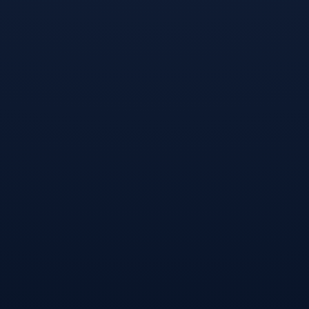
提交评论
helloworld官网下载
发表于 5个月前
回复
楼主是在找骂么？https://ai-helloworlds.it.com
trx转错包退
发表于 3周前
回复
转错包退【TAoh28kGDJqG5RoWCEJyEDExwkGxU5G
G7L】客服TeleGram:【@TrxEm】