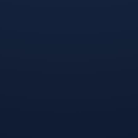
维，构思几个不同侧重点的文章标
用唯一的方式，为汉密尔顿的胜利
题
写下注脚
开云体育中国-孤星耀苍穹，当独
开云体育app-橙衣梦碎温布利，
行侠的执念碾过风城，库里用一己
楚阿梅尼的火焰，烧尽英格兰最后
之力重写命运剧本
的优雅
开云体育在线-构思（扩展思维）
开云平台-2026世界杯H组焦点
战，厄瓜多尔横扫波兰，吉鲁主导
下的橙色风暴与红白防线崩塌
发表评论